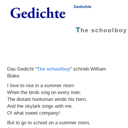
Gedichte
T
he schoolboy
Das Gedicht "
The schoolboy
" schrieb
William
Blake
.
I love to rise in a summer morn
When the birds sing on every tree;
The distant huntsman winds his horn,
And the skylark sings with me.
O! what sweet company!
But to go to school on a summer morn,