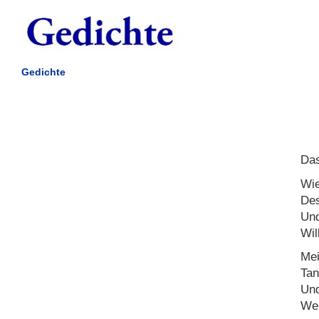
Gedichte
Das
Wie
Des
Und
Wil
Mei
Tan
Und
Wen