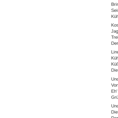
Bri
Sei
Küh
Kos
Jag
Tre
Der
Lin
Küh
Küß
Die
Und
Von
Eh'
Grü
Und
Die