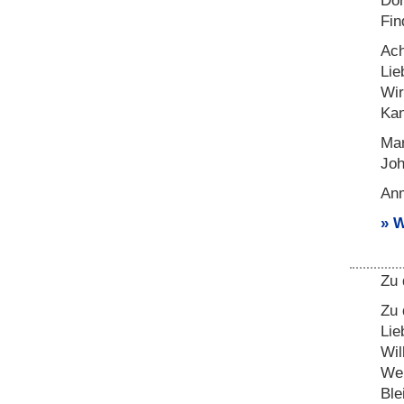
Dor
Fin
Ach
Lie
Wir
Kan
Mar
Joh
Anm
W
Zu 
Zu 
Lie
Wil
Wer
Ble