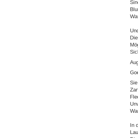
Sin
Blu
Was
Und
Die
Mög
Sic
Aug
Goe
Sie
Zar
Fle
Unv
War
In 
Lau