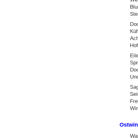
Blu
Ste
Doc
Küh
Ach
Hof
Eil
Spr
Doc
Und
Sag
Sei
Fre
Wir
Ostwi
Was