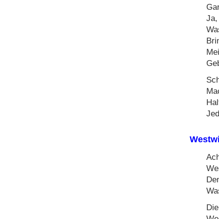
Gar
Ja,
Was
Bri
Mei
Geb
Sch
Mac
Hal
Jed
Westw
Ach
Wes
Den
Was
Die
Wec