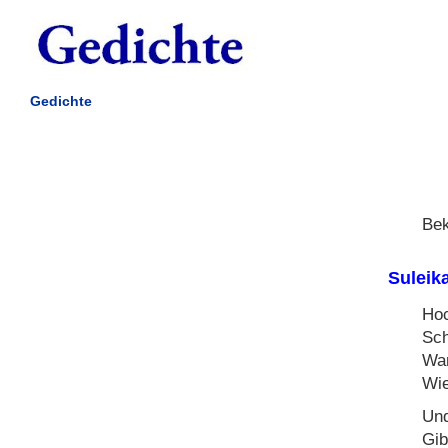
Gedichte
Bek
Suleik
Hoc
Sch
War
Wie
Und
Gib