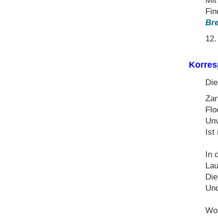
Mit
Fin
Bre
12.
Korre
Die
Zar
Flo
Unv
Ist
In 
Lau
Die
Und
Wor