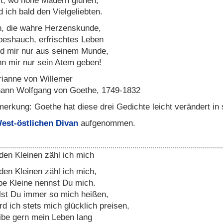
t, wo hohe Mauern glühen,
d ich bald den Vielgeliebten.
, die wahre Herzenskunde,
beshauch, erfrischtes Leben
d mir nur aus seinem Munde,
n mir nur sein Atem geben!
ianne von Willemer
ann Wolfgang von Goethe, 1749-1832
erkung: Goethe hat diese drei Gedichte leicht verändert in
est-östlichen Divan
aufgenommen.
den Kleinen zähl ich mich
den Kleinen zähl ich mich,
be Kleine nennst Du mich.
lst Du immer so mich heißen,
d ich stets mich glücklich preisen,
ibe gern mein Leben lang