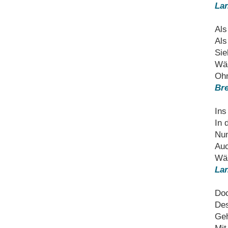
Lan
Als
Als
Sie
Wär
Ohn
Bre
Ins
In 
Nun
Auc
Wär
Lan
Doc
Des
Geh